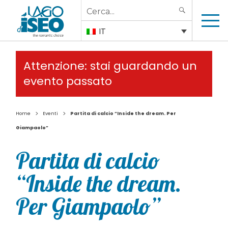
Search
SEARCH
for:
IT
Attenzione: stai guardando un
evento passato
>
>
Home
Eventi
Partita di calcio “Inside the dream. Per
Giampaolo”
Partita di calcio
“Inside the dream.
Per Giampaolo”