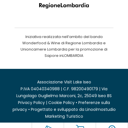
Iniziativa realizzata nell’ambito del bando
Wonderfood & Wine di Regione Lombardia e
Unioncamere Lombardia per la promozione di
Sapore inLOMBARDIA
Associazione Visit Lake Iseo
P.IVA 04040340988 | C.F. 98200490179 | Via
Lungolago Guglielmo Marconi, 2c, 25049 Iseo BS
Privacy Policy
|
Cookie Policy
•
Preferenze sulla
privacy
• Progettato e sviluppato da
Linoolmostudio
Marketing Turistico