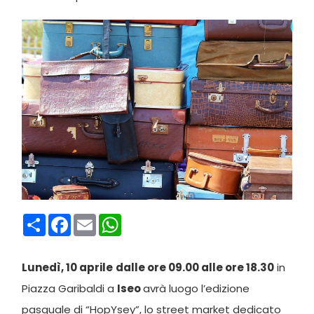
Condividi
Facebook
Email
WhatsApp
Lunedì, 10 aprile
dalle ore 09.00 alle ore 18.30
in
Piazza Garibaldi a
Iseo
avrà luogo l’edizione
pasquale di “HopYsey”, lo street market dedicato