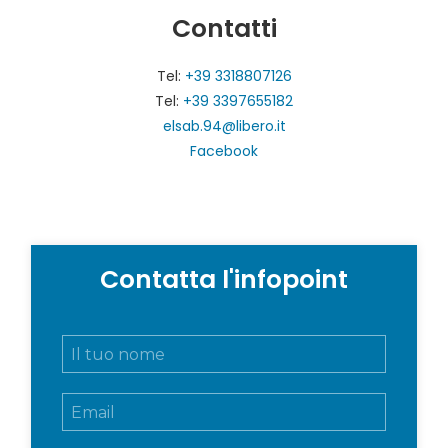
Contatti
Tel:
+39 3318807126
Tel:
+39 3397655182
elsab.94@libero.it
Facebook
Contatta l'infopoint
N
o
m
E
e
m
e
a
c