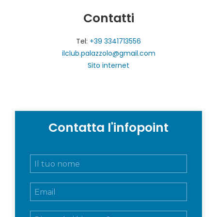
Contatti
Tel:
+39 3341713556
ilclub.palazzolo@gmail.com
Sito internet
Contatta l'infopoint
N
o
m
E
e
m
e
a
c
M
i
o