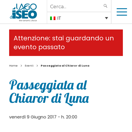
Search
SEARCH
for:
IT
Attenzione: stai guardando un
evento passato
>
>
Home
Eventi
Passeggiata al Chiaror di Luna
Passeggiata al
Chiaror di Luna
venerdì 9 Giugno 2017 - h. 20:00