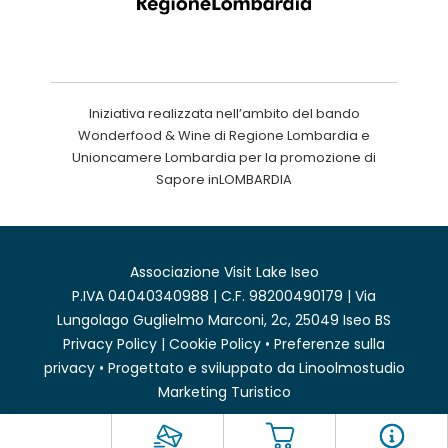
Iniziativa realizzata nell’ambito del bando
Wonderfood & Wine di Regione Lombardia e
Unioncamere Lombardia per la promozione di
Sapore inLOMBARDIA
Associazione Visit Lake Iseo
P.IVA 04040340988 | C.F. 98200490179 | Via
Lungolago Guglielmo Marconi, 2c, 25049 Iseo BS
Privacy Policy
|
Cookie Policy
•
Preferenze sulla
privacy
• Progettato e sviluppato da
Linoolmostudio
Marketing Turistico