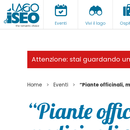
Eventi
Vivi il lago
Ospit
Attenzione: stai guardando u
>
>
Home
Eventi
“Piante officinali,
“Piante offic