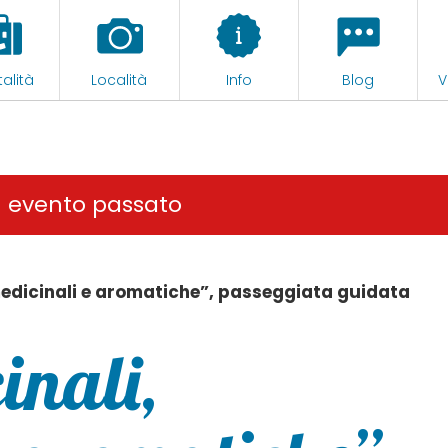
alità
Località
Info
Blog
V
n evento passato
 medicinali e aromatiche”, passeggiata guidata
inali,