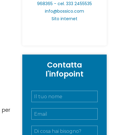
968365 - cel. 333 2455535
info@bossico.com
Sito internet
Contatta
l'infopoint
N
o
m
 per
E
e
m
e
a
c
M
i
o
e
l