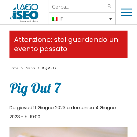
Search
SEARCH
for:
IT
Attenzione: stai guardando un
evento passato
>
>
Home
Eventi
Pig Out 7
Pig Out 7
Da giovedì 1 Giugno 2023 a domenica 4 Giugno
2023 - h. 19:00