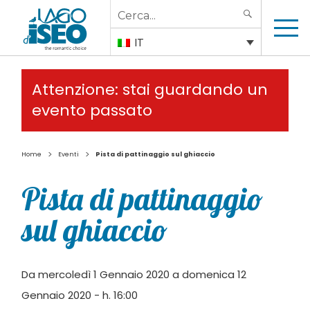
Search
SEARCH
for:
IT
Attenzione: stai guardando un
evento passato
>
>
Home
Eventi
Pista di pattinaggio sul ghiaccio
Pista di pattinaggio
sul ghiaccio
Da mercoledì 1 Gennaio 2020 a domenica 12
Gennaio 2020 - h. 16:00