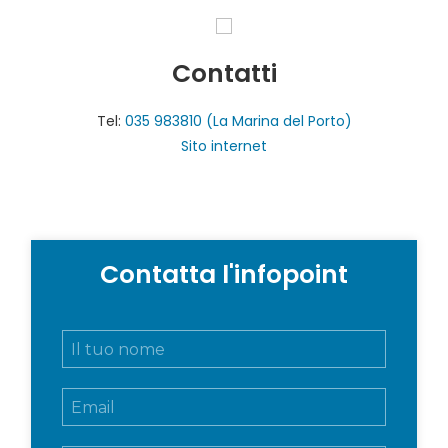
Contatti
Tel:
035 983810 (La Marina del Porto)
Sito internet
Contatta l'infopoint
N
o
m
E
e
m
e
a
c