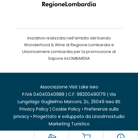
Iniziativa realizzata nell’ambito del bando
Wonderfood & Wine di Regione Lombardia e
Unioncamere Lombardia per la promozione di
Sapore inLOMBARDIA
Associazione Visit Lake Iseo
P.IVA 04040340988 | C.F. 98200490179 | Via
Lungolago Guglielmo Marconi, 2c, 25049 Iseo BS
Privacy Policy
|
Cookie Policy
•
Preferenze sulla
privacy
• Progettato e sviluppato da
Linoolmostudio
Marketing Turistico