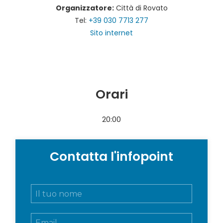
Organizzatore:
Città di Rovato
Tel:
+39 030 7713 277
Sito internet
Orari
20:00
Contatta l'infopoint
N
o
m
E
e