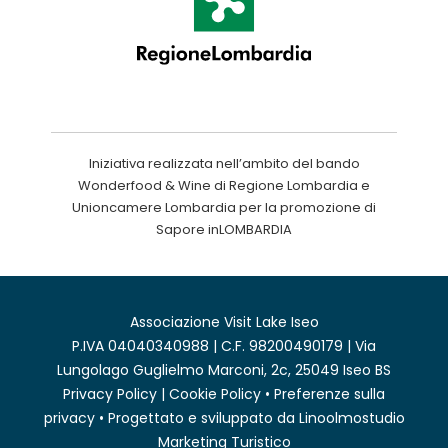
Iniziativa realizzata nell’ambito del bando
Wonderfood & Wine di Regione Lombardia e
Unioncamere Lombardia per la promozione di
Sapore inLOMBARDIA
Associazione Visit Lake Iseo
P.IVA 04040340988 | C.F. 98200490179 | Via
Lungolago Guglielmo Marconi, 2c, 25049 Iseo BS
Privacy Policy
|
Cookie Policy
•
Preferenze sulla
privacy
• Progettato e sviluppato da
Linoolmostudio
Marketing Turistico