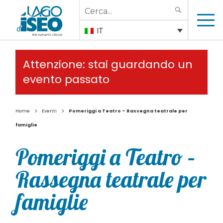
Search
SEARCH
for:
IT
Attenzione: stai guardando un
evento passato
>
>
Home
Eventi
Pomeriggi a Teatro – Rassegna teatrale per
famiglie
Pomeriggi a Teatro –
Rassegna teatrale per
famiglie