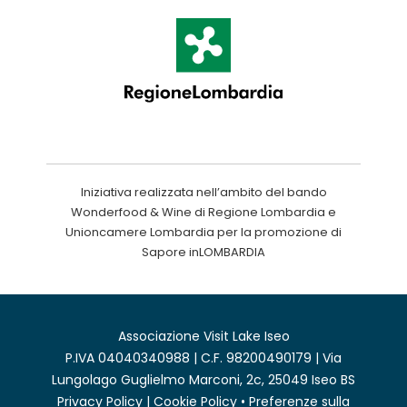
Iniziativa realizzata nell’ambito del bando
Wonderfood & Wine di Regione Lombardia e
Unioncamere Lombardia per la promozione di
Sapore inLOMBARDIA
Associazione Visit Lake Iseo
P.IVA 04040340988 | C.F. 98200490179 | Via
Lungolago Guglielmo Marconi, 2c, 25049 Iseo BS
Privacy Policy
|
Cookie Policy
•
Preferenze sulla