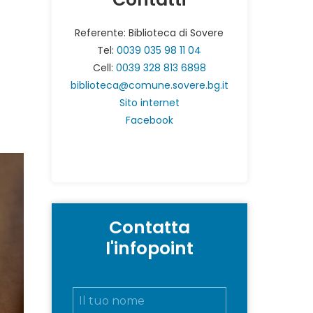
Referente: Biblioteca di Sovere
Tel:
0039 035 98 11 04
Cell:
0039 328 813 6898
biblioteca@comune.sovere.bg.it
Sito internet
Facebook
Contatta
l'infopoint
N
o