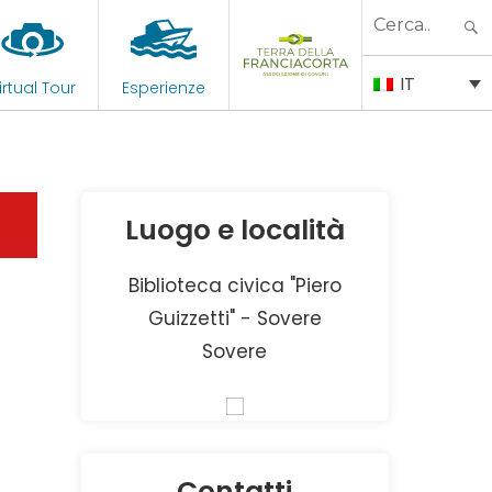
Search
for:
IT
irtual Tour
Esperienze
Luogo e località
Biblioteca civica "Piero
Guizzetti" - Sovere
Sovere
Contatti