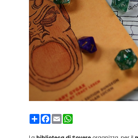
Condividi
Facebook
Email
WhatsApp
La
biblioteca di Sovere
organizza, per il
m