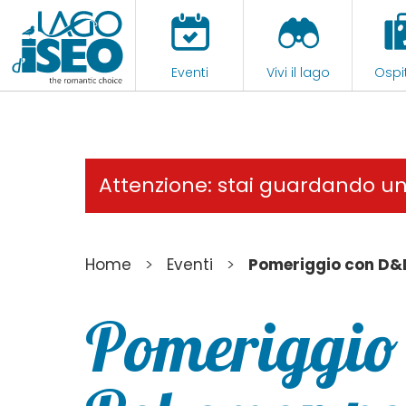
Eventi
Vivi il lago
Ospit
Attenzione: stai guardando u
>
>
Home
Eventi
Pomeriggio con D&D
Pomeriggio