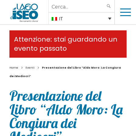
Search
SEARCH
for:
IT
Attenzione: stai guardando un
evento passato
>
>
Home
Eventi
Presentazione del Libro “Aldo Moro: La Congiura
dei Mediocri”
Presentazione del
Libro “Aldo Moro: La
Congiura dei