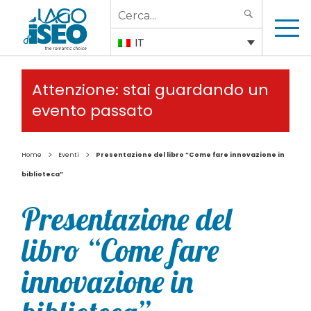
Search
SEARCH
for:
IT
Attenzione: stai guardando un
evento passato
>
>
Home
Eventi
Presentazione del libro “Come fare innovazione in
biblioteca”
Presentazione del
libro “Come fare
innovazione in