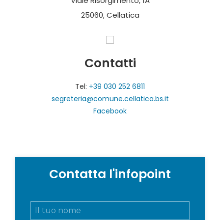
Viale Risorgimento, 1A
25060, Cellatica
Contatti
Tel:
+39 030 252 6811
segreteria@comune.cellatica.bs.it
Facebook
Contatta l'infopoint
N
o