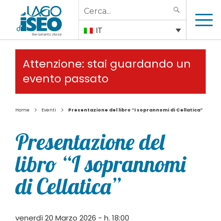
Search
SEARCH
for:
IT
Attenzione: stai guardando un
evento passato
>
>
Home
Eventi
Presentazione del libro “I soprannomi di Cellatica”
Presentazione del
libro “I soprannomi
di Cellatica”
venerdì 20 Marzo 2026 - h. 18:00