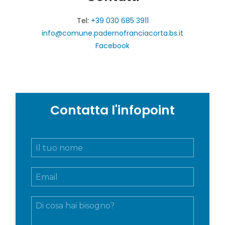
Tel:
+39 030 685 3911
info@comune.padernofranciacorta.bs.it
Facebook
Contatta l'infopoint
N
o
m
E
e
m
e
a
c
M
i
o
e
l
g
s
*
n