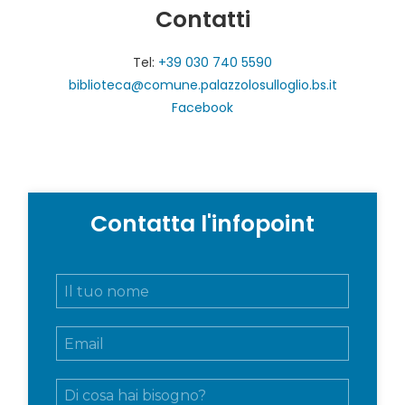
Contatti
Tel:
+39 030 740 5590
biblioteca@comune.palazzolosulloglio.bs.it
Facebook
Contatta l'infopoint
N
o
m
E
e
m
e
a
c
M
i
o
e