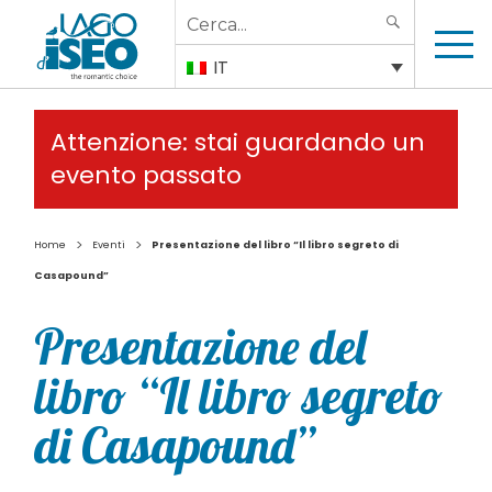
Search
SEARCH
for:
IT
Attenzione: stai guardando un
evento passato
>
>
Home
Eventi
Presentazione del libro “Il libro segreto di
Casapound”
Presentazione del
libro “Il libro segreto
di Casapound”