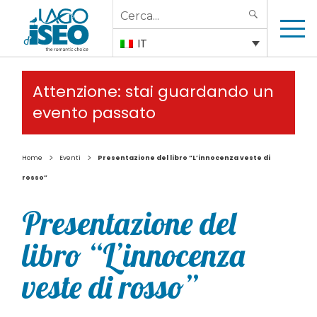
Search
SEARCH
for:
IT
Attenzione: stai guardando un
evento passato
>
>
Home
Eventi
Presentazione del libro “L’innocenza veste di
rosso”
Presentazione del
libro “L’innocenza
veste di rosso”