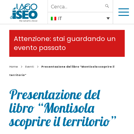
Search
SEARCH
for:
IT
Attenzione: stai guardando un
evento passato
>
>
Home
Eventi
Presentazione del libro “Montisola scoprire il
territorio”
Presentazione del
libro “Montisola
scoprire il territorio”