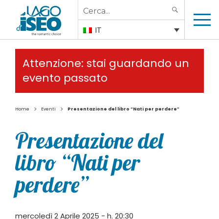
Search
SEARCH
for:
IT
Attenzione: stai guardando un
evento passato
>
>
Home
Eventi
Presentazione del libro “Nati per perdere”
Presentazione del
libro “Nati per
perdere”
mercoledì 2 Aprile 2025 - h. 20:30