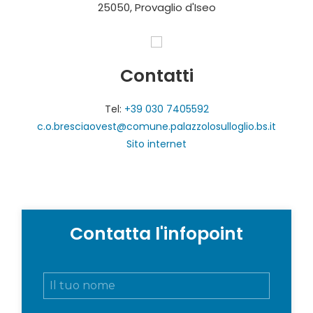
25050, Provaglio d'Iseo
Contatti
Tel:
+39 030 7405592
c.o.bresciaovest@comune.palazzolosulloglio.bs.it
Sito internet
Contatta l'infopoint
N
o
m