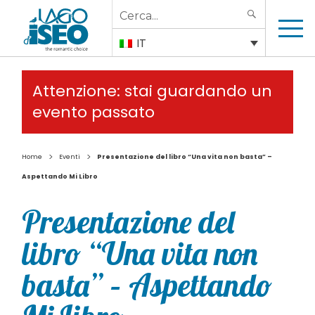
Search
SEARCH
for:
IT
Attenzione: stai guardando un
evento passato
>
>
Home
Eventi
Presentazione del libro “Una vita non basta” –
Aspettando Mi Libro
Presentazione del
libro “Una vita non
basta” – Aspettando