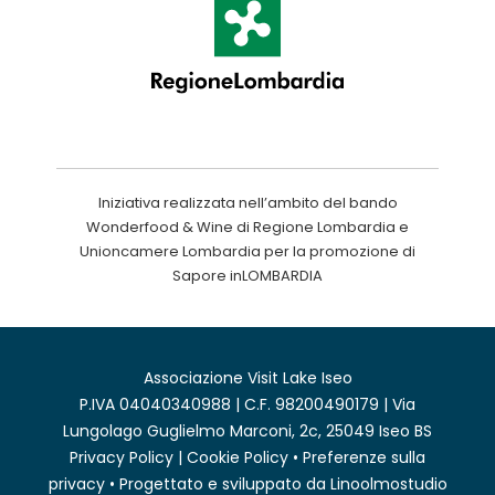
Iniziativa realizzata nell’ambito del bando
Wonderfood & Wine di Regione Lombardia e
Unioncamere Lombardia per la promozione di
Sapore inLOMBARDIA
Associazione Visit Lake Iseo
P.IVA 04040340988 | C.F. 98200490179 | Via
Lungolago Guglielmo Marconi, 2c, 25049 Iseo BS
Privacy Policy
|
Cookie Policy
•
Preferenze sulla
privacy
• Progettato e sviluppato da
Linoolmostudio