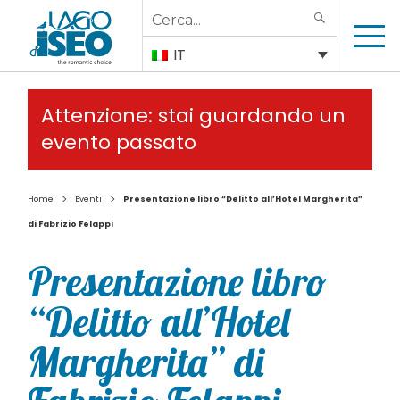
Search
SEARCH
for:
IT
Attenzione: stai guardando un
evento passato
>
>
Home
Eventi
Presentazione libro “Delitto all’Hotel Margherita”
di Fabrizio Felappi
Presentazione libro
“Delitto all’Hotel
Margherita” di