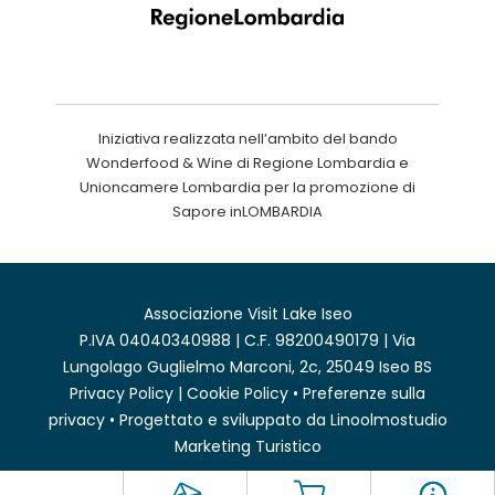
Iniziativa realizzata nell’ambito del bando
Wonderfood & Wine di Regione Lombardia e
Unioncamere Lombardia per la promozione di
Sapore inLOMBARDIA
Associazione Visit Lake Iseo
P.IVA 04040340988 | C.F. 98200490179 | Via
Lungolago Guglielmo Marconi, 2c, 25049 Iseo BS
Privacy Policy
|
Cookie Policy
•
Preferenze sulla
privacy
• Progettato e sviluppato da
Linoolmostudio
Marketing Turistico