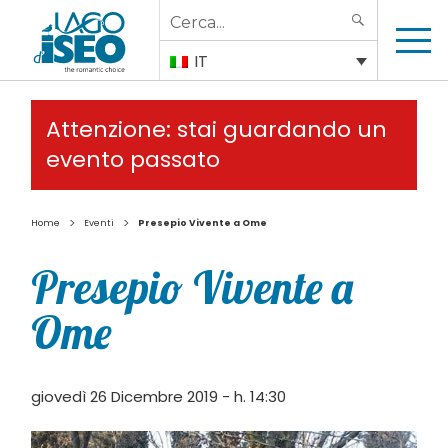
Search
SEARCH
for:
IT
Attenzione: stai guardando un
evento passato
>
>
Home
Eventi
Presepio Vivente a Ome
Presepio Vivente a
Ome
giovedì 26 Dicembre 2019 - h. 14:30