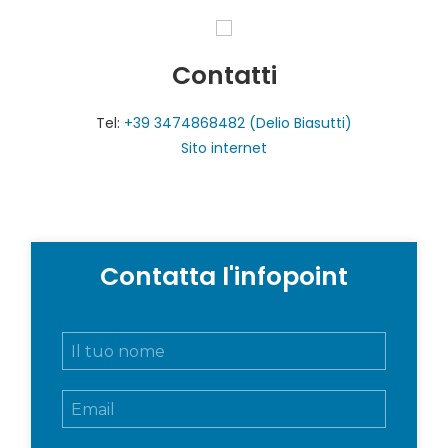
Contatti
Tel:
+39 3474868482 (Delio Biasutti)
Sito internet
Contatta l'infopoint
N
o
m
E
e
m
e
a
c