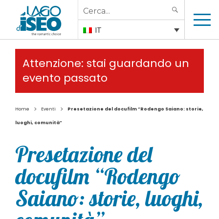
Search
SEARCH
for:
IT
Attenzione: stai guardando un
evento passato
>
>
Home
Eventi
Presetazione del docufilm “Rodengo Saiano: storie,
luoghi, comunità”
Presetazione del
docufilm “Rodengo
Saiano: storie, luoghi,