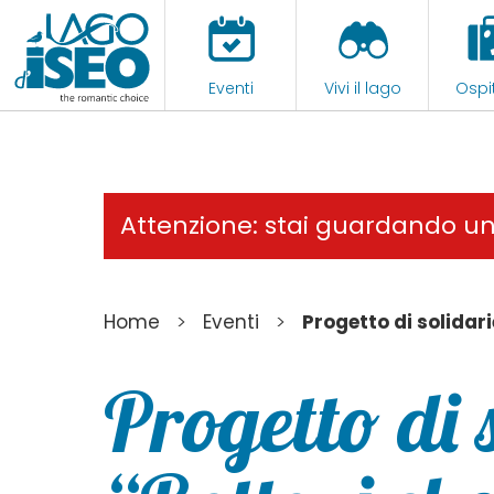
Eventi
Vivi il lago
Ospit
Attenzione: stai guardando u
>
>
Home
Eventi
Progetto di solidar
Progetto di 