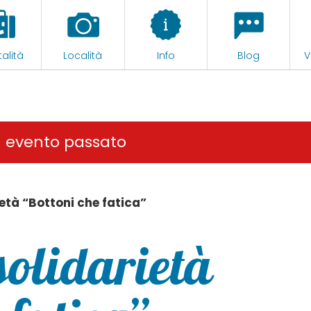
alità
Località
Info
Blog
V
n evento passato
ietà “Bottoni che fatica”
solidarietà