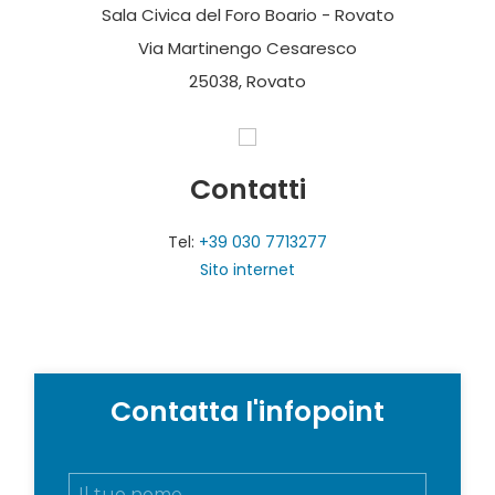
Sala Civica del Foro Boario - Rovato
Via Martinengo Cesaresco
25038, Rovato
Contatti
Tel:
+39 030 7713277
Sito internet
Contatta l'infopoint
N