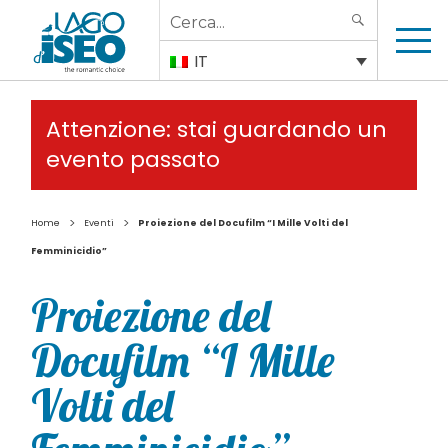
Search
SEARCH
for:
IT
Attenzione: stai guardando un
evento passato
>
>
Home
Eventi
Proiezione del Docufilm “I Mille Volti del
Femminicidio”
Proiezione del
Docufilm “I Mille
Volti del