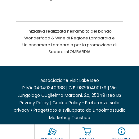
Iniziativa realizzata nell’ambito del bando
Wonderfood & Wine di Regione Lombardia e
Unioncamere Lombardia per la promozione di
Sapore inLOMBARDIA
Associazione Visit Lake Iseo
P.IVA 04040340988 | C.F. 98200490179 | Via
Lungolago Guglielmo Marconi, 2c, 25049 Iseo BS
Privacy Policy
|
Cookie Policy
•
Preferenze sulla
privacy
• Progettato e sviluppato da
Linoolmostudio
Marketing Turistico