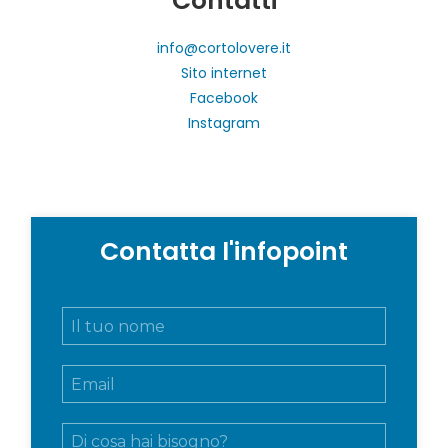
Contatti
info@cortolovere.it
Sito internet
Facebook
Instagram
Contatta l'infopoint
N
o
m
E
e
m
e
a
c
M
i
o