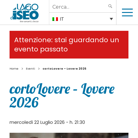
Search
SEARCH
for:
IT
Attenzione: stai guardando un
evento passato
>
>
Home
Eventi
cortoLovere – Lovere 2026
cortoLovere – Lovere
2026
mercoledì 22 Luglio 2026 - h. 21:30