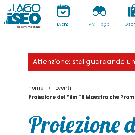
Eventi
Vivi il lago
Ospit
Attenzione: stai guardando u
>
>
Home
Eventi
Proiezione del Film “Il Maestro che Prom
Proiezione d