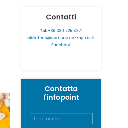
Contatti
Tel:
+39 030 725 4371
biblioteca@comune.cazzago.bs.it
Facebook
Contatta
l'infopoint
N
o
m