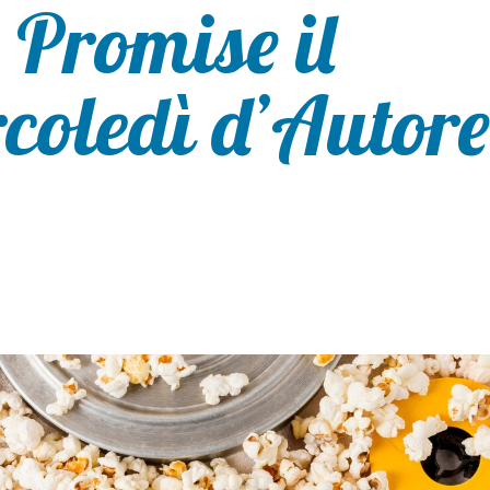
 Promise il
coledì d’Autore