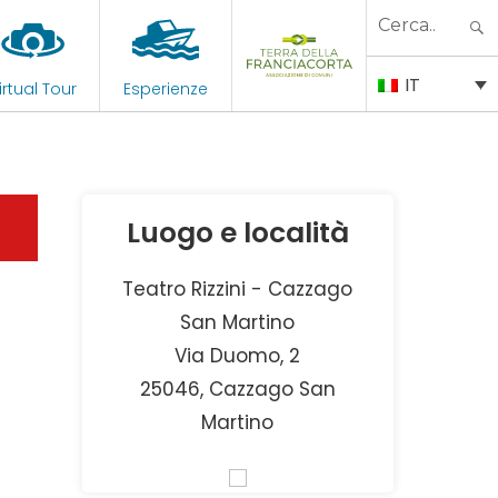
Search
for:
IT
irtual Tour
Esperienze
Luogo e località
Teatro Rizzini - Cazzago
San Martino
Via Duomo, 2
25046, Cazzago San
Martino