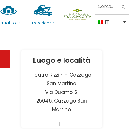
Search
for:
IT
irtual Tour
Esperienze
Luogo e località
Teatro Rizzini - Cazzago
San Martino
Via Duomo, 2
25046, Cazzago San
Martino