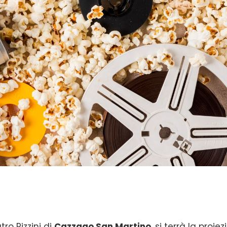
ro Rizzini di
Cazzago San Martino
, si terrà la proie