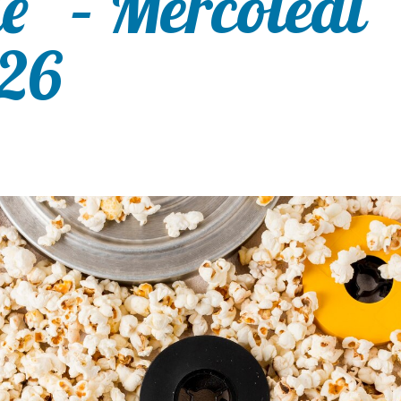
e” – Mercoledì
026