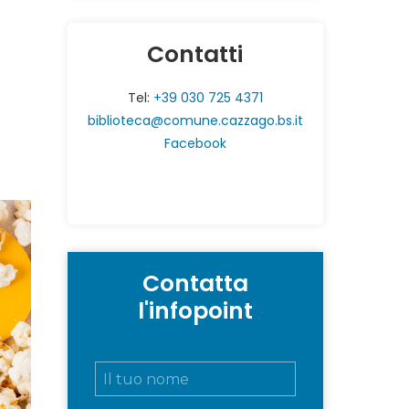
Contatti
Tel:
+39 030 725 4371
biblioteca@comune.cazzago.bs.it
Facebook
Contatta
l'infopoint
N
o
m