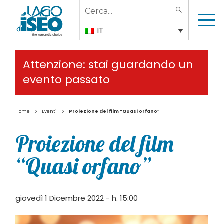
Search
SEARCH
for:
IT
Attenzione: stai guardando un
evento passato
>
>
Home
Eventi
Proiezione del film “Quasi orfano”
Proiezione del film
“Quasi orfano”
giovedì 1 Dicembre 2022 - h. 15:00