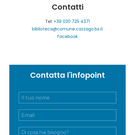
Contatti
Tel:
+39 030 725 4371
biblioteca@comune.cazzago.bs.it
Facebook
Contatta l'infopoint
N
o
m
E
e
m
e
a
c
M
i
o