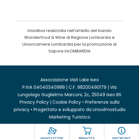
Iniziativa realizzata nell’ambito del bando
Wonderfood & Wine di Regione Lombardia e
Unioncamere Lombardia per la promozione di
Sapore inLOMBARDIA
Associazione Visit Lake Iseo
P.IVA 04040340988 | C.F. 98200490179 | Via
Lungolago Guglielmo Marconi, 2c, 25049 Iseo BS
Privacy Policy
|
Cookie Policy
•
Preferenze sulla
privacy
• Progettato e sviluppato da
Linoolmostudio
Marketing Turistico
NEWSLETTER
PRENOTA
INFOPOINT