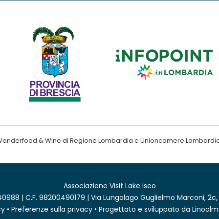
ndo Wonderfood & Wine di Regione Lombardia e Unioncamere Lombardi
Associazione Visit Lake Iseo
0988 | C.F. 98200490179 | Via Lungolago Guglielmo Marconi, 2c,
cy
•
Preferenze sulla privacy
• Progettato e sviluppato da
Linoolm