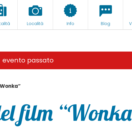
alità
Località
Info
Blog
V
n evento passato
 “Wonka”
del film “Wonk