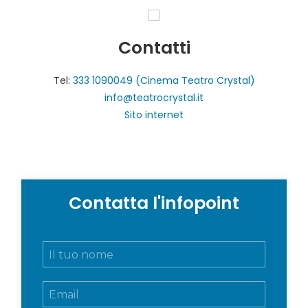
Contatti
Tel:
333 1090049 (Cinema Teatro Crystal)
info@teatrocrystal.it
Sito internet
Contatta l'infopoint
N
o
m
E
e
m
e