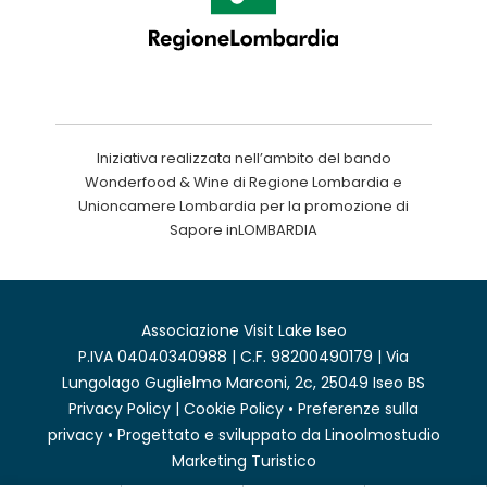
Iniziativa realizzata nell’ambito del bando
Wonderfood & Wine di Regione Lombardia e
Unioncamere Lombardia per la promozione di
Sapore inLOMBARDIA
Associazione Visit Lake Iseo
P.IVA 04040340988 | C.F. 98200490179 | Via
Lungolago Guglielmo Marconi, 2c, 25049 Iseo BS
Privacy Policy
|
Cookie Policy
•
Preferenze sulla
privacy
• Progettato e sviluppato da
Linoolmostudio
Marketing Turistico