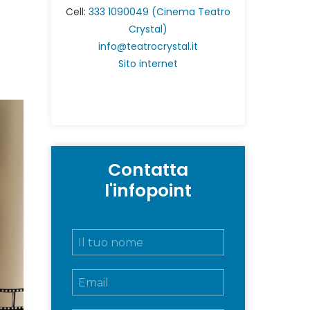
Cell:
333 1090049 (Cinema Teatro
Crystal)
info@teatrocrystal.it
Sito internet
Contatta
l'infopoint
N
o
m
E
e
m
e
a
c