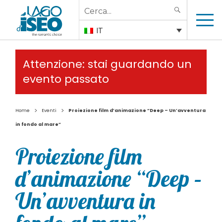
Search
SEARCH
for:
IT
Attenzione: stai guardando un
evento passato
>
>
Home
Eventi
Proiezione film d’animazione “Deep – Un’avventura
in fondo al mare”
Proiezione film
d’animazione “Deep –
Un’avventura in