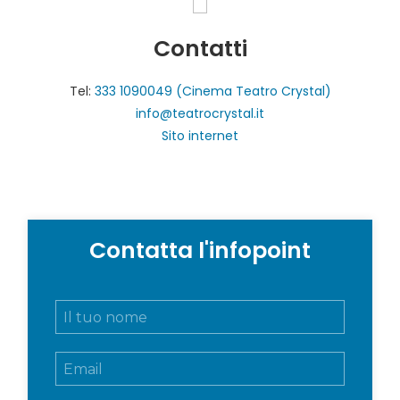
Contatti
Tel:
333 1090049 (Cinema Teatro Crystal)
info@teatrocrystal.it
Sito internet
Contatta l'infopoint
N
o
m
E
e
m
e
a
c