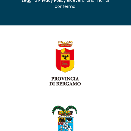
Leggi la Privacy Policy
Riceverai una mail di
conferma.