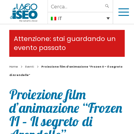
Search
SEARCH
for:
IT
Attenzione: stai guardando un
evento passato
>
>
Home
Eventi
Proiezione film d’animazione “Frozen II – Il segreto
di Arendelle”
Proiezione film
d’animazione “Frozen
II – Il segreto di