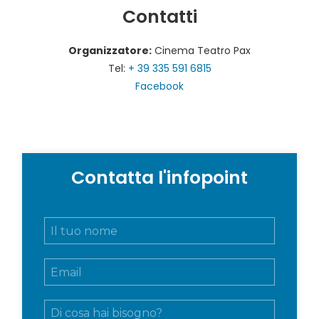
Contatti
Organizzatore:
Cinema Teatro Pax
Tel:
+ 39 335 591 6815
Facebook
Contatta l'infopoint
N
o
m
E
e
m
e
a
c
M
i
o