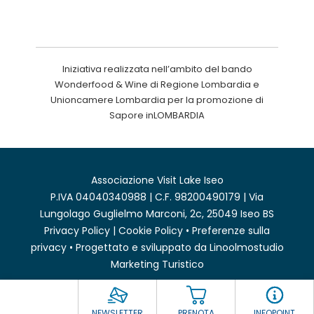
Iniziativa realizzata nell’ambito del bando
Wonderfood & Wine di Regione Lombardia e
Unioncamere Lombardia per la promozione di
Sapore inLOMBARDIA
Associazione Visit Lake Iseo
P.IVA 04040340988 | C.F. 98200490179 | Via
Lungolago Guglielmo Marconi, 2c, 25049 Iseo BS
Privacy Policy
|
Cookie Policy
•
Preferenze sulla
privacy
• Progettato e sviluppato da
Linoolmostudio
Marketing Turistico
NEWSLETTER
PRENOTA
INFOPOINT