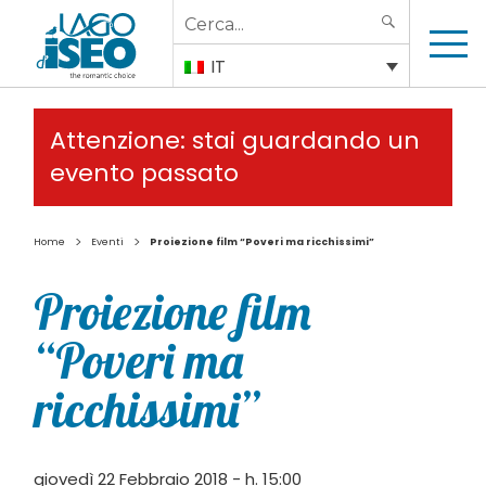
Search
SEARCH
for:
IT
Attenzione: stai guardando un
evento passato
>
>
Home
Eventi
Proiezione film “Poveri ma ricchissimi”
Proiezione film
“Poveri ma
ricchissimi”
giovedì 22 Febbraio 2018 - h. 15:00