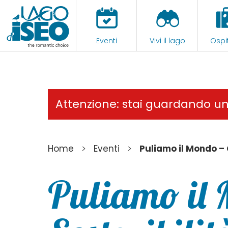
Eventi
Vivi il lago
Ospit
Attenzione: stai guardando u
>
>
Home
Eventi
Puliamo il Mondo – 
Puliamo il 