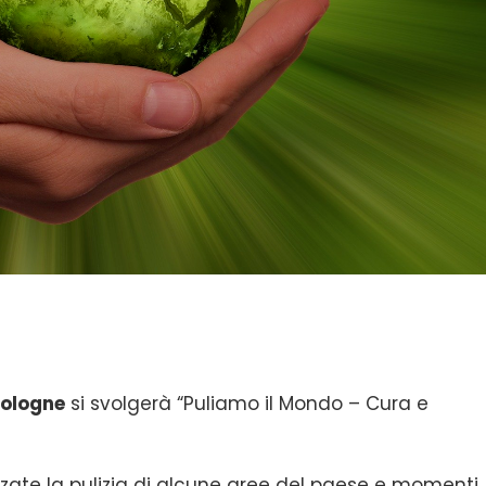
ologne
si svolgerà “Puliamo il Mondo – Cura e
zate la pulizia di alcune aree del paese e momenti