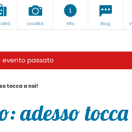
alità
Località
Info
Blog
V
n evento passato
so tocca a noi!
o: adesso tocca