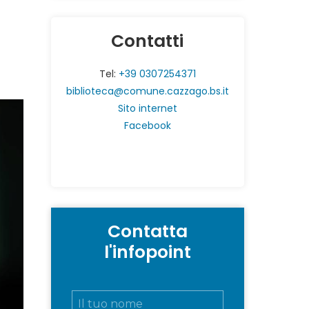
Contatti
Tel:
+39 0307254371
biblioteca@comune.cazzago.bs.it
Sito internet
Facebook
Contatta
l'infopoint
N