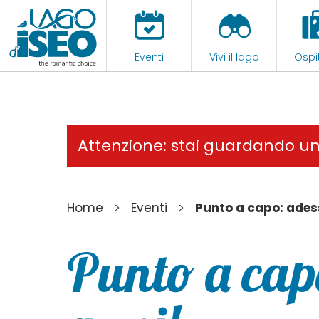
Eventi
Vivi il lago
Ospit
Attenzione: stai guardando u
>
>
Home
Eventi
Punto a capo: ades
Punto a cap