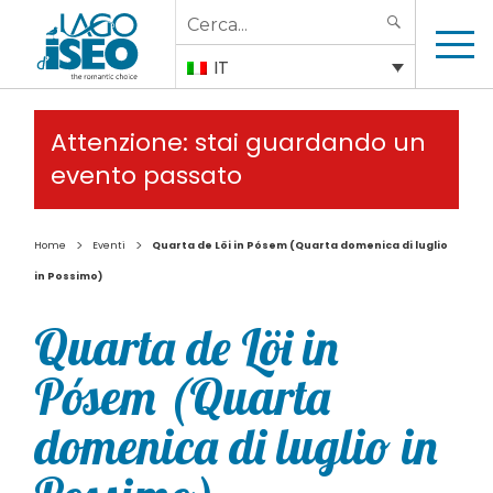
Search
SEARCH
for:
IT
Attenzione: stai guardando un
evento passato
>
>
Home
Eventi
Quarta de Löi in Pósem (Quarta domenica di luglio
in Possimo)
Quarta de Löi in
Pósem (Quarta
domenica di luglio in