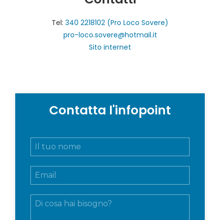
Tel:
340 2218102 (Pro Loco Sovere)
pro-loco.sovere@hotmail.it
Sito internet
Contatta l'infopoint
N
o
m
E
e
m
e
a
c
M
i
o
e
l
g
s
*