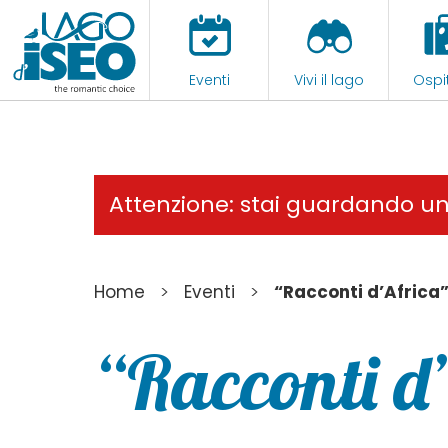
Eventi
Vivi il lago
Ospit
Attenzione: stai guardando u
>
>
Home
Eventi
“Racconti d’Africa
“Racconti d