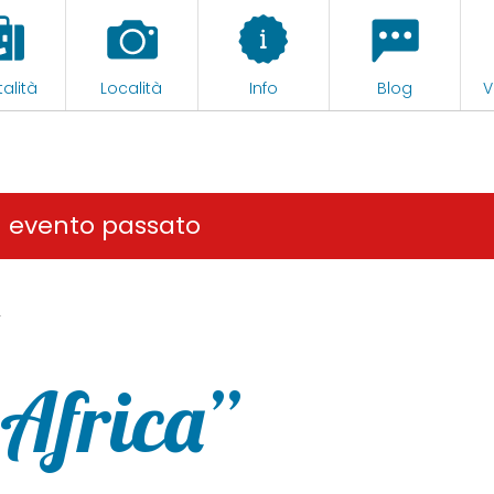
alità
Località
Info
Blog
V
n evento passato
”
’Africa”