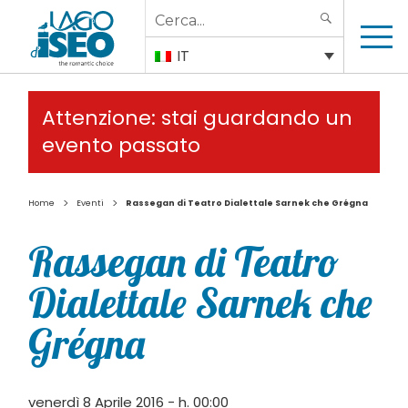
Search
SEARCH
for:
IT
Attenzione: stai guardando un
evento passato
>
>
Home
Eventi
Rassegan di Teatro Dialettale Sarnek che Grégna
Rassegan di Teatro
Dialettale Sarnek che
Grégna
venerdì 8 Aprile 2016 - h. 00:00