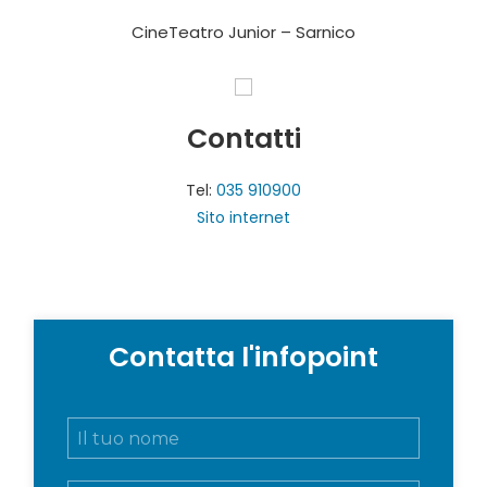
CineTeatro Junior – Sarnico
Contatti
Tel:
035 910900
Sito internet
Contatta l'infopoint
N
o
m