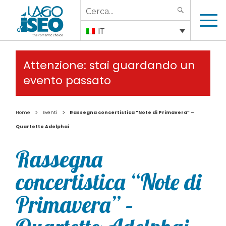
Search
SEARCH
for:
IT
Attenzione: stai guardando un
evento passato
>
>
Home
Eventi
Rassegna concertistica “Note di Primavera” –
Quartetto Adelphai
Rassegna
concertistica “Note di
Primavera” –