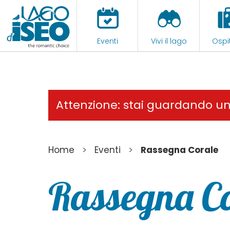
Eventi
Vivi il lago
Ospit
Attenzione: stai guardando u
>
>
Home
Eventi
Rassegna Corale
Rassegna C