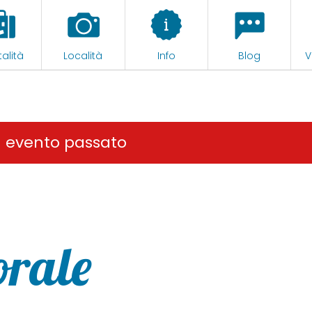
alità
Località
Info
Blog
V
n evento passato
orale