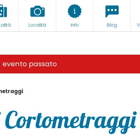
alità
Località
Info
Blog
V
n evento passato
metraggi
 Cortometraggi