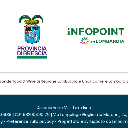
ndo Wonderfood & Wine di Regione Lombardia e Unioncamere Lombardi
Associazione Visit Lake Iseo
0988 | C.F. 98200490179 | Via Lungolago Guglielmo Marconi, 2c,
cy
•
Preferenze sulla privacy
• Progettato e sviluppato da
Linoolm