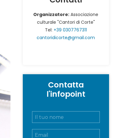
Organizzatore:
Associazione
culturale "Cantori di Corte"
Tel:
+39 0307767311
cantoridicorte@gmail.com
Contatta
l'infopoint
N
o
m
E
e
m