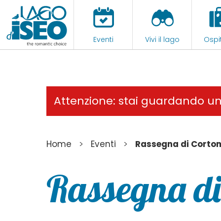
Eventi
Vivi il lago
Ospit
Attenzione: stai guardando u
>
>
Home
Eventi
Rassegna di Corto
Rassegna di