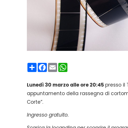
Condividi
Facebook
Email
WhatsApp
Lunedì 30 marzo alle ore 20:45
presso i
appuntamento della rassegna di cortomet
Corte”.
Ingresso gratuito.
Scarica la locandina per scoprire il pro