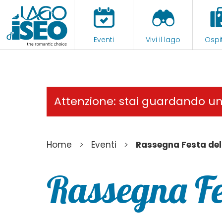
Eventi
Vivi il lago
Ospit
Attenzione: stai guardando u
>
>
Home
Eventi
Rassegna Festa de
Rassegna Fe