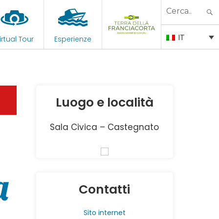
Search
for:
IT
irtual Tour
Esperienze
Luogo e località
Sala Civica – Castegnato
a
Contatti
Sito internet