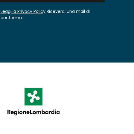
Leggi la Privacy Policy
Riceverai una mail di
conferma.