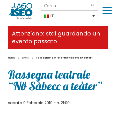
Search
SEARCH
for:
IT
Attenzione: stai guardando un
evento passato
>
>
Home
Eventi
Rassegna teatrale “Nӧv Sàbecc a teàter”
Rassegna teatrale
“Nӧv Sàbecc a teàter”
sabato 9 Febbraio 2019 - h. 21:00