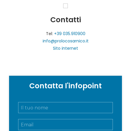
Contatti
Tel:
+39 035.910900
info@prolocosarnico.it
Sito internet
Contatta l'infopoint
N
o
m
E
e
m
e