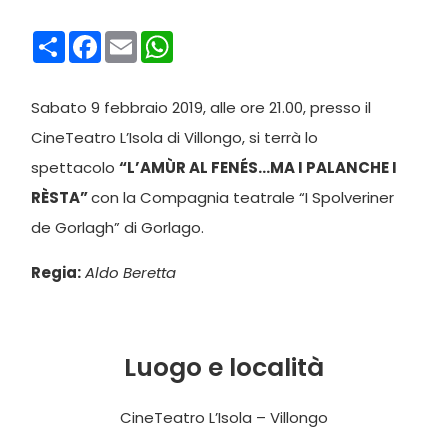
Condividi
Facebook
Email
WhatsApp
Sabato 9 febbraio 2019, alle ore 21.00, presso il
CineTeatro L’Isola di Villongo, si terrà lo
spettacolo
“L’AMÙR AL FENÉS…MA I PALANCHE I
RÈSTA”
con la Compagnia teatrale “I Spolveriner
de Gorlagh” di Gorlago.
Regia:
Aldo Beretta
Luogo e località
CineTeatro L’Isola – Villongo