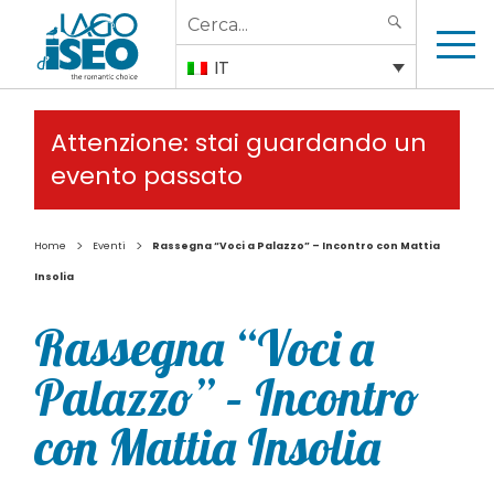
Search
SEARCH
for:
IT
Attenzione: stai guardando un
evento passato
>
>
Home
Eventi
Rassegna “Voci a Palazzo” – Incontro con Mattia
Insolia
Rassegna “Voci a
Palazzo” – Incontro
con Mattia Insolia