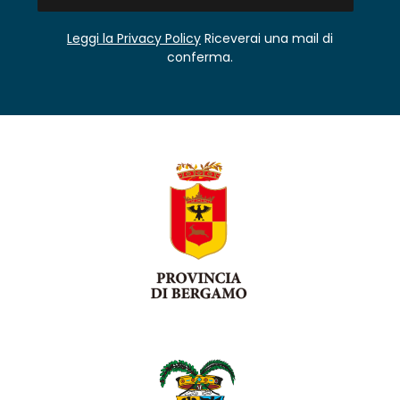
Leggi la Privacy Policy
Riceverai una mail di
conferma.