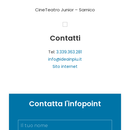
CineTeatro Junior – Sarnico
Contatti
Tel:
3.339.363.281
info@ideainpiu.it
Sito internet
Contatta l'infopoint
N
o