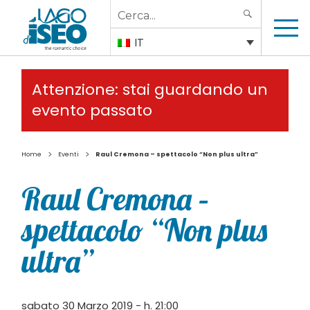
Search
SEARCH
for:
IT
Attenzione: stai guardando un
evento passato
>
>
Home
Eventi
Raul Cremona – spettacolo “Non plus ultra”
Raul Cremona –
spettacolo “Non plus
ultra”
sabato 30 Marzo 2019 - h. 21:00