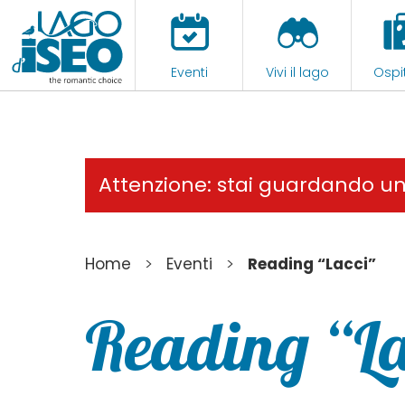
Eventi
Vivi il lago
Ospit
Attenzione: stai guardando u
>
>
Home
Eventi
Reading “Lacci”
Reading “La