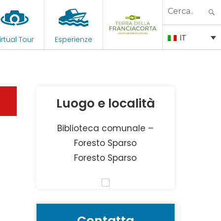
Search
for:
IT
irtual Tour
Esperienze
Luogo e località
Biblioteca comunale –
Foresto Sparso
Foresto Sparso
Contatta