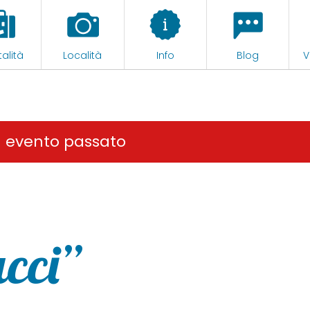
alità
Località
Info
Blog
V
n evento passato
cci”