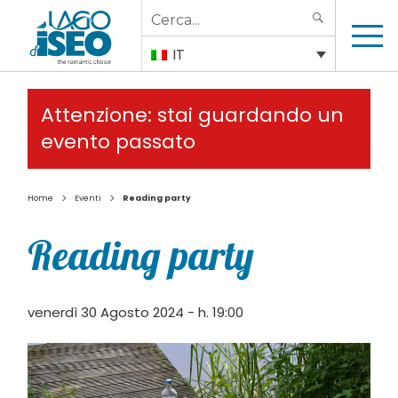
Search
SEARCH
for:
IT
Attenzione: stai guardando un
evento passato
>
>
Home
Eventi
Reading party
Reading party
venerdì 30 Agosto 2024 - h. 19:00