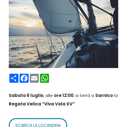
Condividi
Facebook
Email
WhatsApp
Sabato 6 luglio
, alle
ore 12:00
, si terrà a
Sarnico
la
Regata Velica “Viva Vela XV”
.
SCARICA LA LOCANDINA