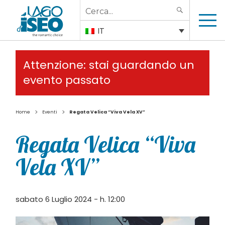
Search
SEARCH
for:
IT
Attenzione: stai guardando un
evento passato
>
>
Home
Eventi
Regata Velica “Viva Vela XV”
Regata Velica “Viva
Vela XV”
sabato 6 Luglio 2024 - h. 12:00