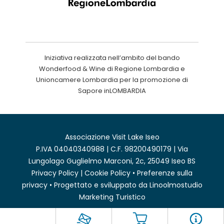
Iniziativa realizzata nell’ambito del bando
Wonderfood & Wine di Regione Lombardia e
Unioncamere Lombardia per la promozione di
Sapore inLOMBARDIA
Associazione Visit Lake Iseo
P.IVA 04040340988 | C.F. 98200490179 | Via
Lungolago Guglielmo Marconi, 2c, 25049 Iseo BS
Privacy Policy
|
Cookie Policy
•
Preferenze sulla
privacy
• Progettato e sviluppato da
Linoolmostudio
Marketing Turistico