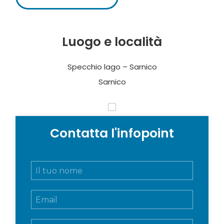
Luogo e località
Specchio lago – Sarnico
Sarnico
Contatta l'infopoint
N
o
m
E
e
m
e
a
c
M